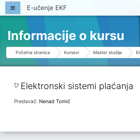
Idi na glavni sadržaj
E-učenje EKF
Bočni panel
Informacije o kursu
Početna stranica
Kursevi
Master studije
El
Elektronski sistemi plaćanja
Predavač:
Nenad Tomić